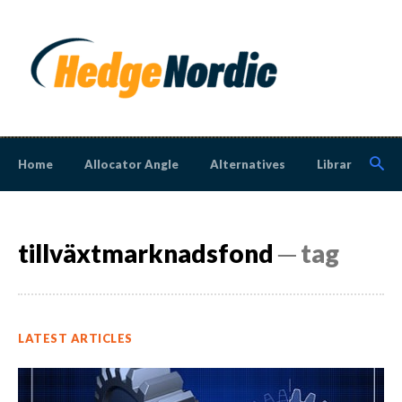
Home
Allocator Angle
Alternatives
Library
N
tillväxtmarknadsfond
─ tag
LATEST ARTICLES