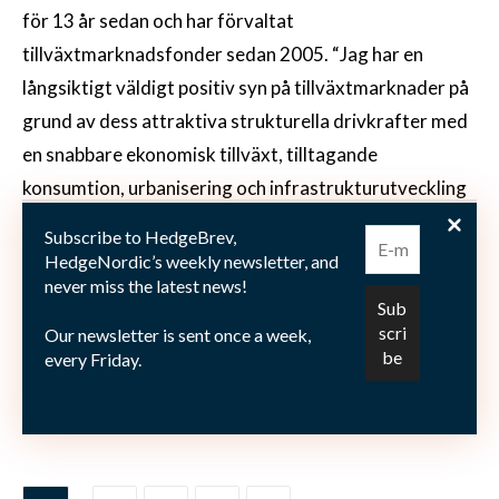
för 13 år sedan och har förvaltat
tillväxtmarknadsfonder sedan 2005. “Jag har en
långsiktigt väldigt positiv syn på tillväxtmarknader på
grund av dess attraktiva strukturella drivkrafter med
en snabbare ekonomisk tillväxt, tilltagande
konsumtion, urbanisering och infrastrukturutveckling
och god tillgång på råvaror. Den nya fonden ger
Subscribe to HedgeBrev,
investerare en möjlighet att ta del av de idéer som vårt
HedgeNordic’s weekly newsletter, and
never miss the latest news!
tillväxtmarknadsteam har störst tro på”.
Our newsletter is sent once a week,
every Friday.
Bild: (C) Gary Woodard—Fotolia.com