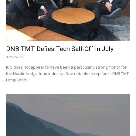
DNB TMT Defies Tech Sell-Off in July
30/07/2026
July does not appear to have been a particularly strong month for
the Nordic hedge fund industry. One notable exception is DNB TMT
Long/Short...