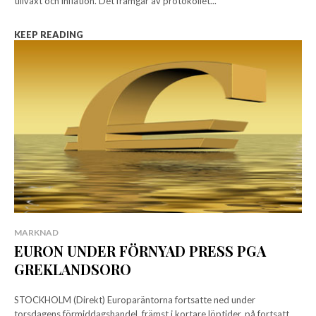
tillväxt och inflation. Det framgår av protokollet...
KEEP READING
MARKNAD
EURON UNDER FÖRNYAD PRESS PGA
GREKLANDSORO
STOCKHOLM (Direkt) Europaräntorna fortsatte ned under
torsdagens förmiddagshandel, främst i kortare löptider, på fortsatt