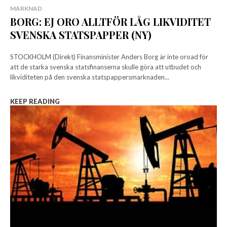
MARKNAD
BORG: EJ ORO ALLTFÖR LÅG LIKVIDITET
SVENSKA STATSPAPPER (NY)
STOCKHOLM (Direkt) Finansminister Anders Borg är inte oroad för
att de starka svenska statsfinanserna skulle göra att utbudet och
likviditeten på den svenska statspappersmarknaden...
KEEP READING