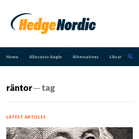
Home
Allocator Angle
Alternatives
Library
N
räntor
─ tag
LATEST ARTICLES