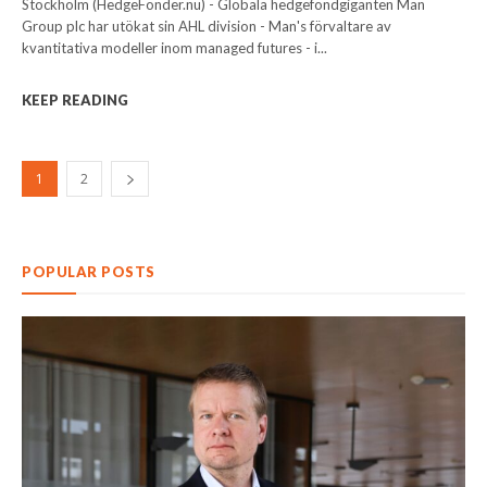
Stockholm (HedgeFonder.nu) - Globala hedgefondgiganten Man
Group plc har utökat sin AHL division - Man's förvaltare av
kvantitativa modeller inom managed futures - i...
KEEP READING
1
2
POPULAR POSTS