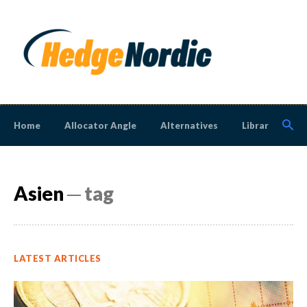
Home
Allocator Angle
Alternatives
Library
N
Asien
─ tag
LATEST ARTICLES