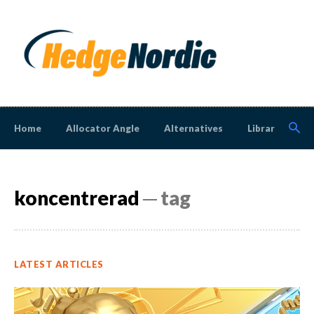
Home
Allocator Angle
Alternatives
Library
N
koncentrerad
─ tag
LATEST ARTICLES