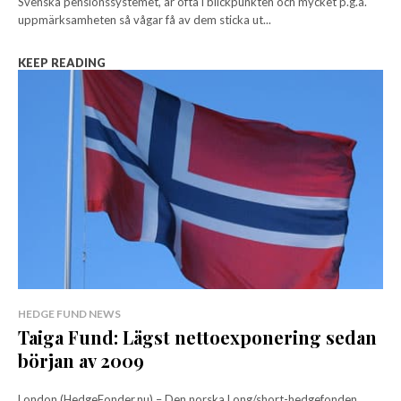
Svenska pensionssystemet, är ofta i blickpunkten och mycket p.g.a.
uppmärksamheten så vågar få av dem sticka ut...
KEEP READING
HEDGE FUND NEWS
Taiga Fund: Lägst nettoexponering sedan
början av 2009
London (HedgeFonder.nu) – Den norska Long/short-hedgefonden