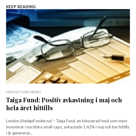
KEEP READING
HEDGE FUND NEWS
Taiga Fund: Positiv avkastning i maj och
hela året hittills
London (HedgeFonder.nu) – Taiga Fund, en fokuserad fond som mest
investerar i nordiska small-caps, avkastade 1.42% i maj och har hittills
i år genererat...