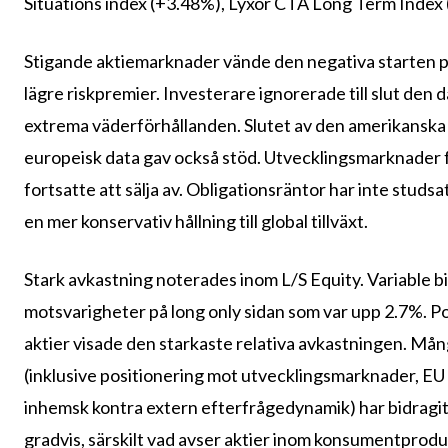
Situations index (+3.48%), Lyxor CTA Long Term Index 
Stigande aktiemarknader vände den negativa starten på
lägre riskpremier. Investerare ignorerade till slut den
extrema väderförhållanden. Slutet av den amerikanska
europeisk data gav också stöd. Utvecklingsmarknader fo
fortsatte att sälja av. Obligationsräntor har inte studsat
en mer konservativ hållning till global tillväxt.
Stark avkastning noterades inom L/S Equity. Variable b
motsvarigheter på long only sidan som var upp 2.7%. Pos
aktier visade den starkaste relativa avkastningen. Mån
(inklusive positionering mot utvecklingsmarknader, EU
inhemsk kontra extern efterfrågedynamik) har bidragit 
gradvis, särskilt vad avser aktier inom konsumentprodu