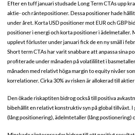
Efter en tuff januari studsade Long Term CTAs upp kra
aktie- och räntepositioner. Dessa positioner hade hållits
under året. Korta USD positioner mot EUR och GBP bidr
positioner i energi och korta positioner i ädelmetalle
upplevt förluster under januari fick de en ny smäll i fe
Short term CTAs har varit snabbare att anpassa sina pos
profiterade under månaden på volatililitet i basmetall
månaden med relativt höga margin to equity nivåer som 
korrelationer. Cirka 30% av risken är allokerad till aktier
Den ökade riskaptiten bidrog också till positiva avkastn
bibehållit en relativt konstruktiv syn på global tillväxt.
(lång positionering), ädelmtetaller (lång postionering) 
Minskade räntespreadar bidrog till ett positivt resultat