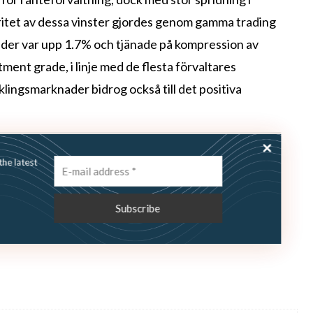
ritet av dessa vinster gjordes genom gamma trading
fonder var upp 1.7% och tjänade på kompression av
tment grade, i linje med de flesta förvaltares
klingsmarknader bidrog också till det positiva
ss the latest