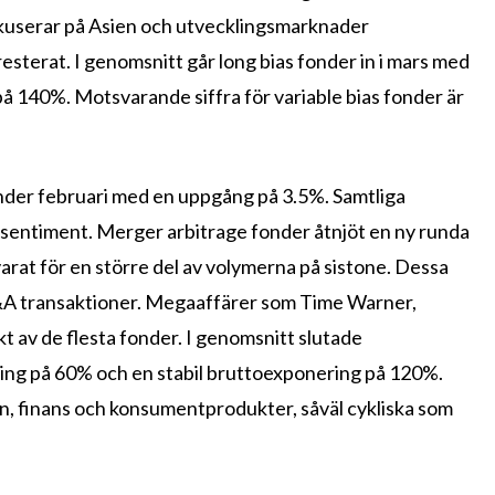
kuserar på Asien och utvecklingsmarknader
terat. I genomsnitt går long bias fonder in i mars med
 140%. Motsvarande siffra för variable bias fonder är
under februari med en uppgång på 3.5%. Samtliga
ksentiment. Merger arbitrage fonder åtnjöt en ny runda
varat för en större del av volymerna på sistone. Dessa
&A transaktioner. Megaaffärer som Time Warner,
 av de flesta fonder. I genomsnitt slutade
ng på 60% och en stabil bruttoexponering på 120%.
, finans och konsumentprodukter, såväl cykliska som