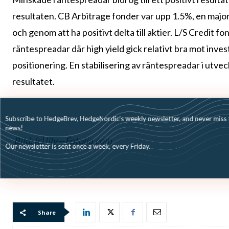
resultaten. CB Arbitrage fonder var upp 1.5%, en majo
och genom att ha positivt delta till aktier. L/S Credit 
räntespreadar där high yield gick relativt bra mot inves
positionering. En stabilisering av räntespreadar i utvec
resultatet.
Subscribe to HedgeBrev, HedgeNordic’s weekly newsletter, and never mi
news!
Bild: (c) lily—Fotolia.com
Our newsletter is sent once a week, every Friday.
Share