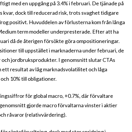
ftigt med en uppgång på 3.4% i februari. De tjänade på
 kvar, dock till reducerad risk, trots svaghet tidigare
og positivt. Huvuddelen av förlusterna kom från långa
r. Medium term modeller underpresterade. Efter att ha
bruari då de återigen försökte göra ompositioneringar.
itioner till uppstället i marknaderna under februari, de
er och jordbruksprodukter. I genomsnitt slutar CTAs
ett resultat av låg marknadsvolatilitet och låga
 och 10% till obligationer.
ingssiffror för global macro, +0.7%, där förvaltare
 I genomsnitt gjorde macro förvaltarna vinster i aktier
och råvaror (relativvärdering).
 för ränteförvaltning, dock med stor spridning i