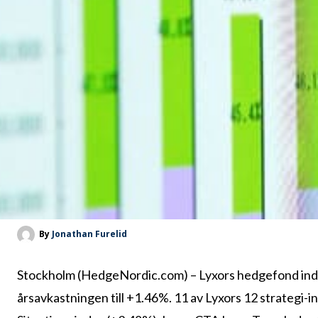
By
Jonathan Furelid
Stockholm (HedgeNordic.com) – Lyxors hedgefond index 
årsavkastningen till +1.46%. 11 av Lyxors 12 strategi-i