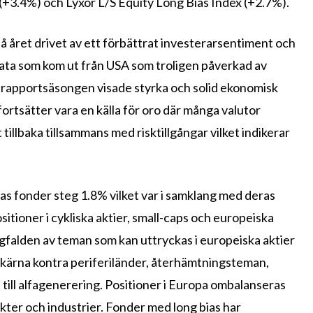
(+3.4%) och Lyxor L/S Equity Long Bias Index (+2.7%).
 året drivet av ett förbättrat investerarsentiment och
 data som kom ut från USA som troligen påverkad av
 rapportsäsongen visade styrka och solid ekonomisk
rtsätter vara en källa för oro där många valutor
 tillbaka tillsammans med risktillgångar vilket indikerar
ias fonder steg 1.8% vilket var i samklang med deras
itioner i cykliska aktier, small-caps och europeiska
gfalden av teman som kan uttryckas i europeiska aktier
 kärna kontra periferiländer, återhämtningsteman,
till alfagenerering. Positioner i Europa ombalanseras
kter och industrier. Fonder med long bias har