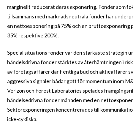
marginellt reducerat deras exponering. Fonder som fo
tillsammans med marknadsneutrala fonder har underpres
en nettoexponering på 75% och en bruttoexponering på
35% respektive 200%.
Special situations fonder var den starkaste strategin 
händelsdrivna fonder stärktes av återhämtningen i ris
av företagsaffärer där fientliga bud och aktieaffärer s
aggressiva signaler bådar gott för momentum inom M
Verizon och Forest Laboratories spelades framgångsrikt
händelsedrivna fonder månaden med en nettoexponeri
Sektorexponeringen koncentrerades till kommunikation
icke-cykliska.