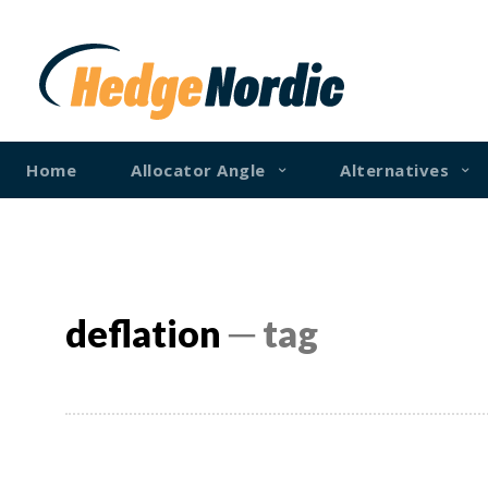
Home
Allocator Angle
Alternatives
deflation
─ tag