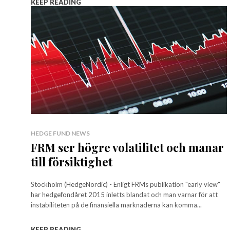
KEEP READING
HEDGE FUND NEWS
FRM ser högre volatilitet och manar
till försiktighet
Stockholm (HedgeNordic) - Enligt FRMs publikation "early view"
har hedgefondåret 2015 inletts blandat och man varnar för att
instabiliteten på de finansiella marknaderna kan komma...
KEEP READING