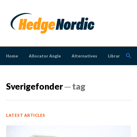
Home
Allocator Angle
Alternatives
Library
N
Sverigefonder
─ tag
LATEST ARTICLES