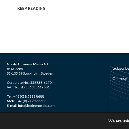
KEEP READING
Nordic Business Media AB
BOX 7285
SE-103 89 Stockholm, Sweden
Corporate No.: 556838-6170
VAT No.: SE-556838617001
Tel.:+46 (0) 8 5333 8688
Mob.: +46 (0) 7 06566688
E-mail: info@hedgenordic.com
We are usin
© 2026 Nordic Business Media AB