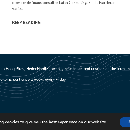
oberoende finanskonsulten Laika Consulting. SFEI utvärderar
varje...
KEEP READING
g cookies to give you the best experience on our website.
About Us
Manager Login