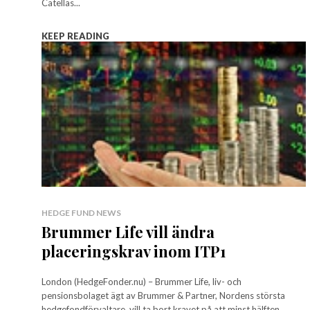
Catellas...
KEEP READING
HEDGE FUND NEWS
Brummer Life vill ändra
placeringskrav inom ITP1
London (HedgeFonder.nu) – Brummer Life, liv- och
pensionsbolaget ägt av Brummer & Partner, Nordens största
hedgefondförvaltare, vill ta bort kravet på att minst hälften...