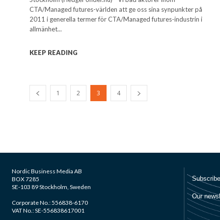
CTA/Managed futures-världen att ge oss sina synpunkter på
2011 i generella termer för CTA/Managed futures-industrin i
allmänhet...
KEEP READING
1
2
3
4
Nordic Business Media AB
BOX 7285
SE-103 89 Stockholm, Sweden
Corporate No.: 556838-6170
VAT No.: SE-556838617001