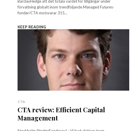
BarclayHedge att det totala värdet för tillgångar under
förvaltning globalt inom trendföljande Managed Futures-
fonder/CTA motsvarar 315...
KEEP READING
CTA
CTA review: Efficient Capital
Management
Stockholm (HedgeFonder.nu) - Vi bad aktörer inom