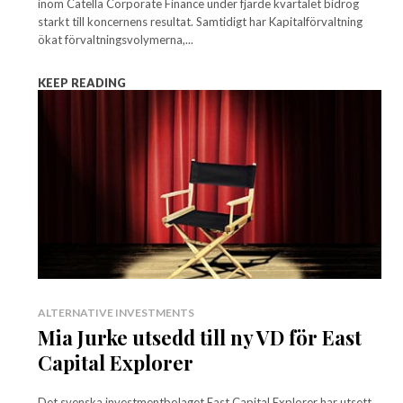
inom Catella Corporate Finance under fjärde kvartalet bidrog
starkt till koncernens resultat. Samtidigt har Kapitalförvaltning
ökat förvaltningsvolymerna,...
KEEP READING
ALTERNATIVE INVESTMENTS
Mia Jurke utsedd till ny VD för East
Capital Explorer
Det svenska investmentbolaget East Capital Explorer har utsett