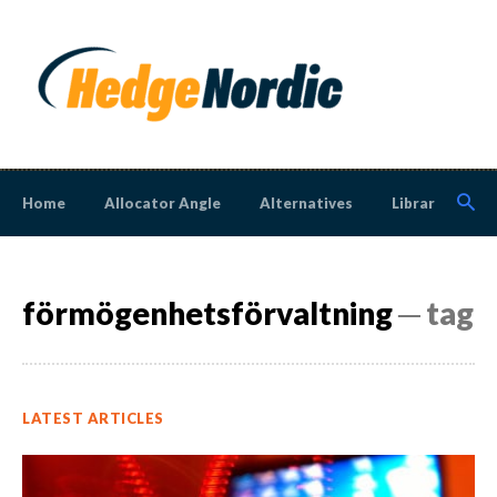
Home
Allocator Angle
Alternatives
Library
N
förmögenhetsförvaltning
─ tag
LATEST ARTICLES