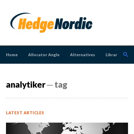
Home
Allocator Angle
Alternatives
Library
N
analytiker
─ tag
LATEST ARTICLES