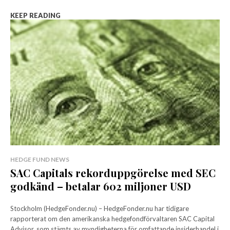
KEEP READING
HEDGE FUND NEWS
SAC Capitals rekorduppgörelse med SEC
godkänd – betalar 602 miljoner USD
Stockholm (HedgeFonder.nu) – HedgeFonder.nu har tidigare
rapporterat om den amerikanska hedgefondförvaltaren SAC Capital
Advisor, som stämts av myndigheterna för omfattande insiderhandel i