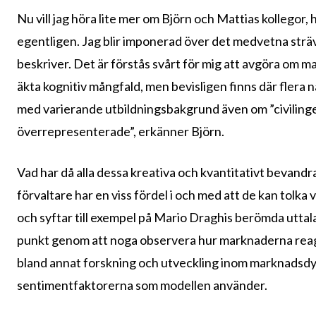
Nu vill jag höra lite mer om Björn och Mattias kollegor
egentligen. Jag blir imponerad över det medvetna str
beskriver. Det är förstås svårt för mig att avgöra om m
äkta kognitiv mångfald, men bevisligen finns där flera
med varierande utbildningsbakgrund även om ”civilinge
överrepresenterade”, erkänner Björn.
Vad har då alla dessa kreativa och kvantitativt bevandra
förvaltare har en viss fördel i och med att de kan tolka
och syftar till exempel på Mario Draghis berömda uttal
punkt genom att noga observera hur marknaderna reager
bland annat forskning och utveckling inom marknadsdy
sentimentfaktorerna som modellen använder.