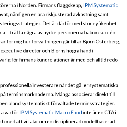
örerna i Norden. Firmans flaggskepp,
IPM Systematic
 lovat, nämligen en bra riskjusterad avkastning samt
esteringsstrategier. Det är därför med stor nyfikenhet
för att träffa några av nyckelpersonerna bakom succén
r för mig hur förvaltningen går till är Björn Österberg,
executive director och Björns högra hand i
ig för firmans kundrelationer är med och alltid redo
 professionella investerare när det gäller systematiska
t på terminsmarknaderna. Många associerar direkt till
pen bland systematiskt förvaltade terminsstrategier.
ra varför
IPM Systematic Macro Fund
inte är en CTA i
och med att vi talar om en disciplinerad modellbaserad