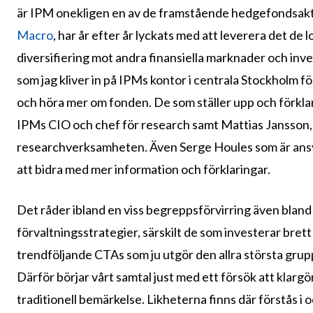
är IPM onekligen en av de framstående hedgefondsakt
Macro
, har år efter år lyckats med att leverera det de
diversifiering mot andra finansiella marknader och inv
som jag kliver in på IPMs kontor i centrala Stockholm 
och höra mer om fonden. De som ställer upp och förklara
IPMs CIO och chef för research samt Mattias Jansson, 
researchverksamheten. Även Serge Houles som är ansvar
att bidra med mer information och förklaringar.
Det råder ibland en viss begreppsförvirring även bland
förvaltningsstrategier, särskilt de som investerar bret
trendföljande CTAs som ju utgör den allra största grup
Därför börjar vårt samtal just med ett försök att klargö
traditionell bemärkelse. Likheterna finns där förstås i 