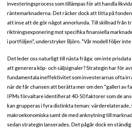
investeringsprocess som tillämpas för att handla likvida
räntemarknaderna. Det räcker dock att titta på fondens 
att inse att de gör något annorlunda. Till skillnad från
riktningsexponering mot specifika finansiella marknader
i portföljen”, understryker Björn. ”Vår modell följer inte
Det leder oss naturligt till nästa fråga: om inte prisda
att generera köp- och säljsignaler? Strategin har för av
fundamentala ineffektivitet som investerarnas ofta irra
när de får chansen att berätta mer om den ”galleri av 
IPMs förvaltare identifierat 40-50 faktorer som de ans
kan grupperas i fyra distinkta teman: värderelaterade,
makroekonomiska samt de med anknytning till marknadens
sedan strategin lanserades. Det pågår dock en ständig 