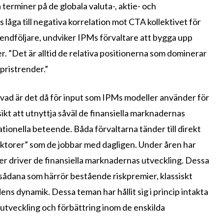
 terminer på de globala valuta-, aktie- och
låga till negativa korrelation mot CTA kollektivet för
 trendföljare, undviker IPMs förvaltare att bygga upp
. ”Det är alltid de relativa positionerna som dominerar
 pristrender.”
ta vad är det då för input som IPMs modeller använder för
sikt att utnyttja såväl de finansiella marknadernas
tionella beteende. Båda förvaltarna tänder till direkt
faktorer” som de jobbar med dagligen. Under åren har
er driver de finansiella marknadernas utveckling. Dessa
 sådana som härrör bestående riskpremier, klassiskt
 dynamik. Dessa teman har hållit sig i princip intakta
utveckling och förbättring inom de enskilda