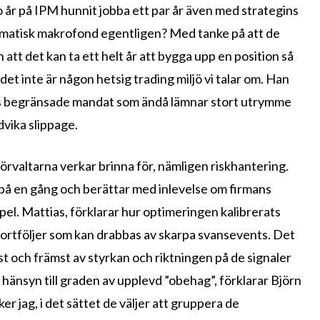
io år på IPM hunnit jobba ett par år även med strategins
tematisk makrofond egentligen? Med tanke på att de
h att det kan ta ett helt år att bygga upp en position så
det inte är någon hetsig trading miljö vi talar om. Han
rns begränsade mandat som ändå lämnar stort utrymme
vika slippage.
örvaltarna verkar brinna för, nämligen riskhantering.
rn på en gång och berättar med inlevelse om firmans
pel. Mattias, förklarar hur optimeringen kalibrerats
a portföljer som kan drabbas av skarpa svansevents. Det
rst och främst av styrkan och riktningen på de signaler
hänsyn till graden av upplevd ”obehag”, förklarar Björn
er jag, i det sättet de väljer att gruppera de