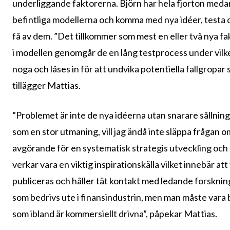
underliggande faktorerna. Björn har hela fjorton medarb
befintliga modellerna och komma med nya idéer, testa
få av dem. ”Det tillkommer som mest en eller två nya fa
i modellen genomgår de en lång testprocess under vilke
noga och låses in för att undvika potentiella fallgropa
tillägger Mattias.
”Problemet är inte de nya idéerna utan snarare sållning
som en stor utmaning, vill jag ändå inte släppa frågan o
avgörande för en systematisk strategis utveckling oc
verkar vara en viktig inspirationskälla vilket innebär att
publiceras och håller tät kontakt med ledande forsknin
som bedrivs ute i finansindustrin, men man måste vara b
som ibland är kommersiellt drivna”, påpekar Mattias.