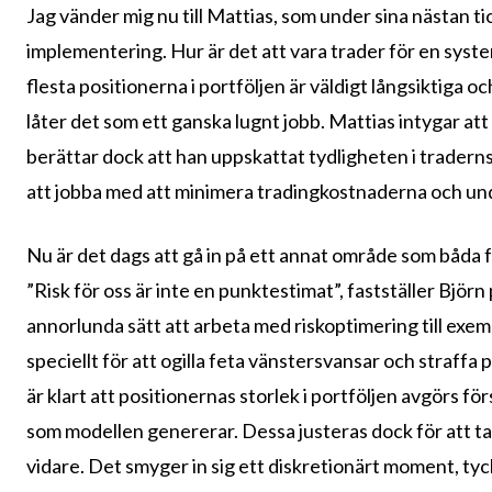
Jag vänder mig nu till Mattias, som under sina nästan t
implementering. Hur är det att vara trader för en sys
flesta positionerna i portföljen är väldigt långsiktiga oc
låter det som ett ganska lugnt jobb. Mattias intygar att 
berättar dock att han uppskattat tydligheten i trade
att jobba med att minimera tradingkostnaderna och und
Nu är det dags att gå in på ett annat område som båda f
”Risk för oss är inte en punktestimat”, fastställer Bjö
annorlunda sätt att arbeta med riskoptimering till exem
speciellt för att ogilla feta vänstersvansar och straff
är klart att positionernas storlek i portföljen avgörs fö
som modellen genererar. Dessa justeras dock för att ta 
vidare. Det smyger in sig ett diskretionärt moment, tyck