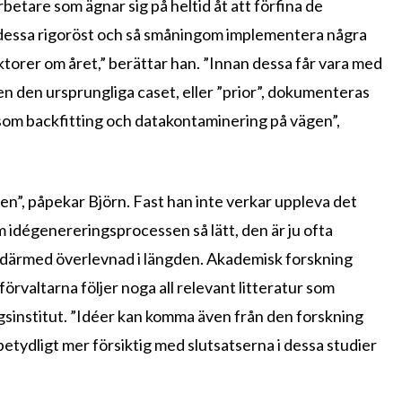
etare som ägnar sig på heltid åt att förfina de
 dessa rigoröst och så småningom implementera några
ktorer om året,” berättar han. ”Innan dessa får vara med
n den ursprungliga caset, eller ”prior”, dokumenteras
r som backfitting och datakontaminering på vägen”,
en”, påpekar Björn. Fast han inte verkar uppleva det
m idégenereringsprocessen så lätt, den är ju ofta
h därmed överlevnad i längden. Akademisk forskning
 förvaltarna följer noga all relevant litteratur som
gsinstitut. ”Idéer kan komma även från den forskning
etydligt mer försiktig med slutsatserna i dessa studier