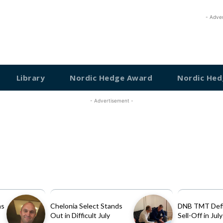
- Adve
Library
Nordic Hedge Award
Nordic Hed
- Advertisement -
as
Chelonia Select Stands
DNB TMT Defi
Out in Difficult July
Sell-Off in July