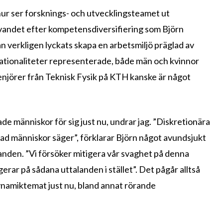
, hur ser forsknings- och utvecklingsteamet ut
ävandet efter kompetensdiversifiering som Björn
an verkligen lyckats skapa en arbetsmiljö präglad av
 nationaliteter representerade, både män och kvinnor
njörer från Teknisk Fysik på KTH kanske är något
de människor för sig just nu, undrar jag. ”Diskretionära
 vad människor säger”, förklarar Björn något avundsjukt
anden. ”Vi försöker mitigera vår svaghet på denna
ar på sådana uttalanden i stället”. Det pågår alltså
namiktemat just nu, bland annat rörande