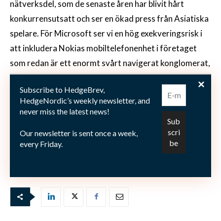
nätverksdel, som de senaste åren har blivit hårt
konkurrensutsatt och ser en ökad press från Asiatiska
spelare. För Microsoft ser vi en hög exekveringsrisk i
att inkludera Nokias mobiltelefonenhet i företaget
som redan är ett enormt svårt navigerat konglomerat,
initialt tror vi att det kommer sätta press på
Subscribe to HedgeBrev,
Microsofts sista rad men ökar sannolikheten för att ta
HedgeNordic’s weekly newsletter, and
marknadsandelar av den mobila
never miss the latest news!
operativsystemmarknaden som blir viktigare när vi
Our newsletter is sent once a week,
konsumenter blir mer mobila.”
every Friday.