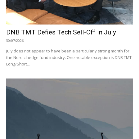
DNB TMT Defies Tech Sell-Off in July
30/07/2026
July does not appear to have been a particularly strong month for
the Nordic hedge fund industry. One notable exception is DNB TMT
Long/Short...