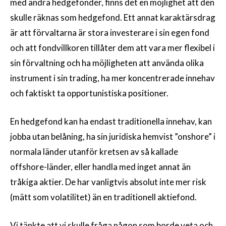
med andra hedgefonder, finns det en möjlighet att den
skulle räknas som hedgefond. Ett annat karaktärsdrag
är att förvaltarna är stora investerare i sin egen fond
och att fondvillkoren tillåter dem att vara mer flexibel i
sin förvaltning och ha möjligheten att använda olika
instrument i sin trading, ha mer koncentrerade innehav
och faktiskt ta opportunistiska positioner.
En hedgefond kan ha endast traditionella innehav, kan
jobba utan belåning, ha sin juridiska hemvist ”onshore” i
normala länder utanför kretsen av så kallade
offshore-länder, eller handla med inget annat än
tråkiga aktier. De har vanligtvis absolut inte mer risk
(mätt som volatilitet) än en traditionell aktiefond.
Vi tänkte att vi skulle fråga någon som borde veta och