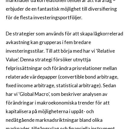
marknader då korrelationen tenderar att vara låg –
erbjuder de en fantastisk möjlighet till diversifiering
för de flesta investeringsportföljer.
De strategier som används för att skapa lågkorrelerad
avkastning kan grupperas i fem bredare
investeringsstilar. Till att börja med har vi ‘Relative
Value’. Denna strategi försöker utnyttja
felprissättningar och förändra prisrelationer mellan
relaterade värdepapper (convertible bond arbitrage,
fixed income arbitrage, statistical arbitrage). Sedan
har vi ‘Global Macro’, som beskriver analysen av
förändringar i makroekonomiska trender för att
kapitalisera på möjligheterna i uppåt- och
nedåtgående marknadsriktningar bland olika
marknader, tillgångsslag och finansiella instrument.