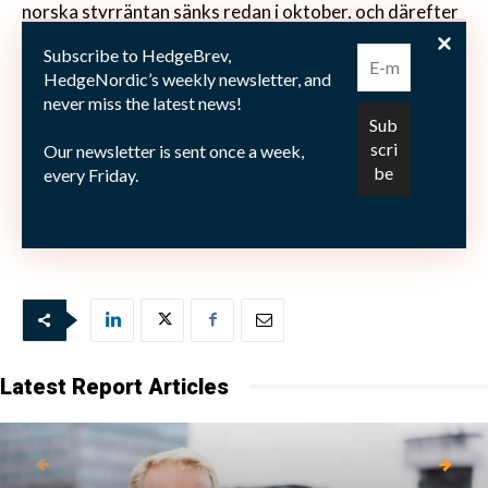
norska styrräntan sänks redan i oktober, och därefter
väntas ytterligare en sänkning så att styrräntan ligger
Subscribe to HedgeBrev,
på 1,00 procent vid årsskiftet.
HedgeNordic’s weekly newsletter, and
never miss the latest news!
Norges Bank publicerar räntebesked och
Our newsletter is sent once a week,
penningpolitisk rapport klockan 14 den 20 juni.
every Friday.
Bild: (c) laguna35—Fotolia.com
Latest Report Articles