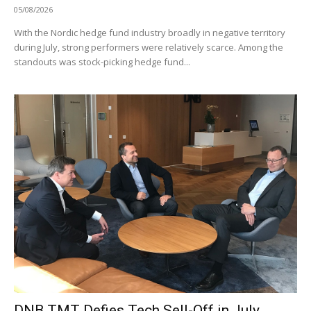
05/08/2026
With the Nordic hedge fund industry broadly in negative territory
during July, strong performers were relatively scarce. Among the
standouts was stock-picking hedge fund...
DNB TMT Defies Tech Sell-Off in July