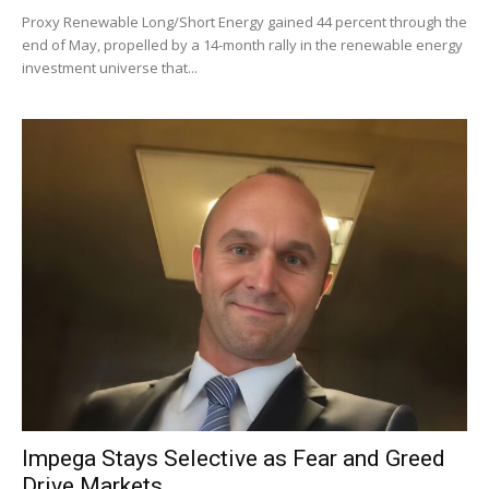
Proxy Renewable Long/Short Energy gained 44 percent through the
end of May, propelled by a 14-month rally in the renewable energy
investment universe that...
Impega Stays Selective as Fear and Greed
Drive Markets