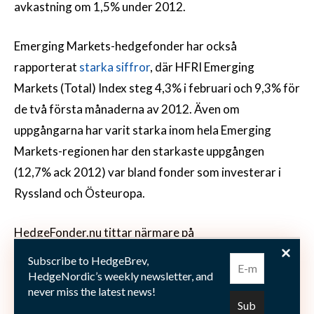
avkastning om 1,5% under 2012.
Emerging Markets-hedgefonder har också
rapporterat
starka siffror
, där HFRI Emerging
Markets (Total) Index steg 4,3% i februari och 9,3% för
de två första månaderna av 2012. Även om
uppgångarna har varit starka inom hela Emerging
Markets-regionen har den starkaste uppgången
(12,7% ack 2012) var bland fonder som investerar i
Ryssland och Östeuropa.
HedgeFonder.nu tittar närmare på
tillväxtmarknaderna i ett
specialtema som startade 19
Subscribe to HedgeBrev,
mars
.
HedgeNordic’s weekly newsletter, and
never miss the latest news!