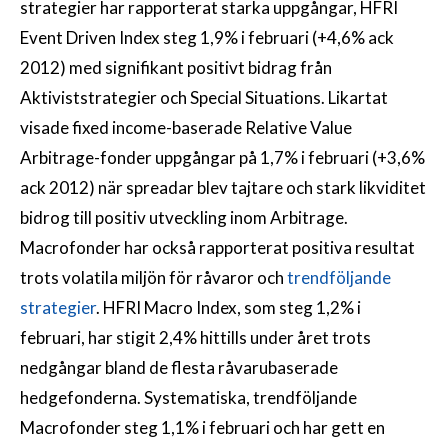
strategier har rapporterat starka uppgångar, HFRI
Event Driven Index steg 1,9% i februari (+4,6% ack
2012) med signifikant positivt bidrag från
Aktiviststrategier och Special Situations. Likartat
visade fixed income-baserade Relative Value
Arbitrage-fonder uppgångar på 1,7% i februari (+3,6%
ack 2012) när spreadar blev tajtare och stark likviditet
bidrog till positiv utveckling inom Arbitrage.
Macrofonder har också rapporterat positiva resultat
trots volatila miljön för råvaror och
trendföljande
strategier
. HFRI Macro Index, som steg 1,2% i
februari, har stigit 2,4% hittills under året trots
nedgångar bland de flesta råvarubaserade
hedgefonderna. Systematiska, trendföljande
Macrofonder steg 1,1% i februari och har gett en