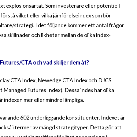
xt explosionsartat. Som investerare eller potentiell
förstå vilket eller vilka jämförelseindex som bör
ltare/strategi. I det följande kommer ett antal frågor
 skillnader och likheter mellan de olika index-
Futures/CTA och vad skiljer dem åt?
arclay CTA Index, Newedge CTA Index och DJCS
 Managed Futures Index). Dessa index har olika
r indexen mer eller mindre lämpliga.
nävarande 602 underliggande konstituenter. Indexet är
också i termer av mängd strategityper. Detta gör att