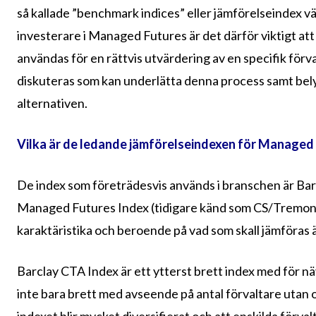
så kallade ”benchmark indices” eller jämförelseindex vä
investerare i Managed Futures är det därför viktigt att 
användas för en rättvis utvärdering av en specifik förva
diskuteras som kan underlätta denna process samt belysa
alternativen.
Vilka är de ledande jämförelseindexen för Managed 
De index som företrädesvis används i branschen är B
Managed Futures Index (tidigare känd som CS/Tremont
karaktäristika och beroende på vad som skall jämföras ä
Barclay CTA Index är ett ytterst brett index med för 
inte bara brett med avseende på antal förvaltare utan 