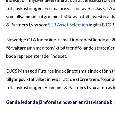
indexet blir mycket diversifierat och att enskilda förva
totalavkastningen. En smalare variant av Barclay CTA ä
som tillsammans utgör minst 50% av totalt investerat 
& Partners Lynx som
SEB Asset Selection
ingår i BTOP 
Newedge CTA Index är ett smalt index bestående av 20
förvaltarnamn med tonvikt på trendföljande strategie
båda representerade i indexet.
DJCS Managed Futures Index är ett smalt index för när
tillgångsviktat vilket innebär att de större trendfölja
totalavkastningen. Brummer & Partners Lynx är en av 
Ger de ledande jämförelseindexen en rättvisande bil