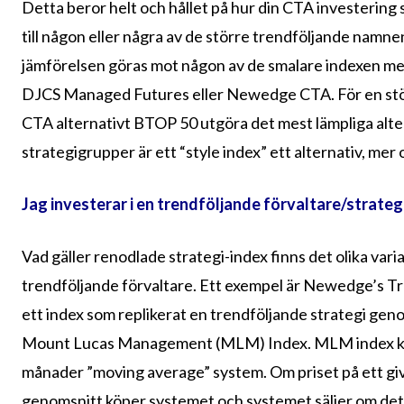
Detta beror helt och hållet på hur din CTA investering 
till någon eller några av de större trendföljande namnen 
jämförelsen göras mot någon av de smalare indexen med
DJCS Managed Futures eller Newedge CTA. För en störr
CTA alternativt BTOP 50 utgöra det mest lämpliga altern
strategigrupper är ett “style index” ett alternativ, mer
Jag investerar i en trendföljande förvaltare/strategi
Vad gäller renodlade strategi-index finns det olika vari
trendföljande förvaltare. Ett exempel är Newedge’s Tre
ett index som replikerat en trendföljande strategi gen
Mount Lucas Management (MLM) Index. MLM index köpe
månader ”moving average” system. Om priset på ett gi
genomsnitt köper systemet och systemet säljer om de