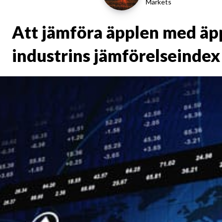
Markets
Att jämföra äpplen med äpp
industrins jämförelseindex