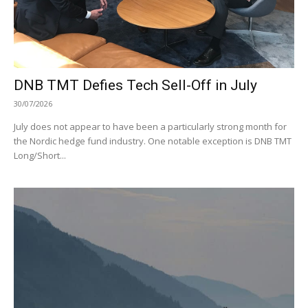
DNB TMT Defies Tech Sell-Off in July
30/07/2026
July does not appear to have been a particularly strong month for
the Nordic hedge fund industry. One notable exception is DNB TMT
Long/Short...