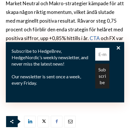
Market Neutral och Makro-strategier kämpade för att
skapa någon riktig momentum, vilket ändå slutade
med marginellt positiva resultat. Råvaror steg 0,75
procent och förblir den enda strategin för helåret med
positiva siffror, upp +0,85% hittills i år.
CTA
och FX var
de enda förlorarstrategierna förra månaden och
Subscribe to HedgeBrev,
tappade -2,52% respektive -0,85%. Den största
HedgeNordic’s weekly newsletter, and
never miss the latest news!
eftersläntraren under 2011 är fortfarande Emerging
Markets, med en nedgång på -6,29% trots den starka
Our newsletter is sent once a week,
utvecklingen förra månaden.
every Friday.
Bild: (C)Peter Kirchhoff — pixelio.de