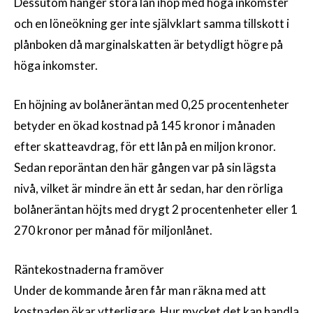
Dessutom hänger stora lån ihop med höga inkomster
och en löneökning ger inte självklart samma tillskott i
plånboken då marginalskatten är betydligt högre på
höga inkomster.
En höjning av bolåneräntan med 0,25 procentenheter
betyder en ökad kostnad på 145 kronor i månaden
efter skatteavdrag, för ett lån på en miljon kronor.
Sedan reporäntan den här gången var på sin lägsta
nivå, vilket är mindre än ett år sedan, har den rörliga
bolåneräntan höjts med drygt 2 procentenheter eller 1
270 kronor per månad för miljonlånet.
Räntekostnaderna framöver
Under de kommande åren får man räkna med att
kostnaden ökar ytterligare. Hur mycket det kan handla