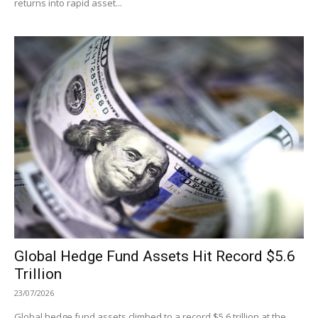
returns into rapid asset...
Global Hedge Fund Assets Hit Record $5.6
Trillion
23/07/2026
Global hedge fund assets climbed to a record $5.6 trillion at the