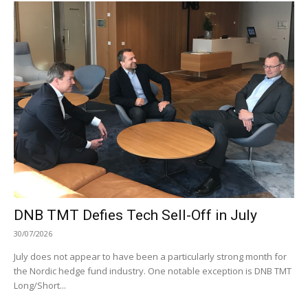
DNB TMT Defies Tech Sell-Off in July
30/07/2026
July does not appear to have been a particularly strong month for
the Nordic hedge fund industry. One notable exception is DNB TMT
Long/Short...