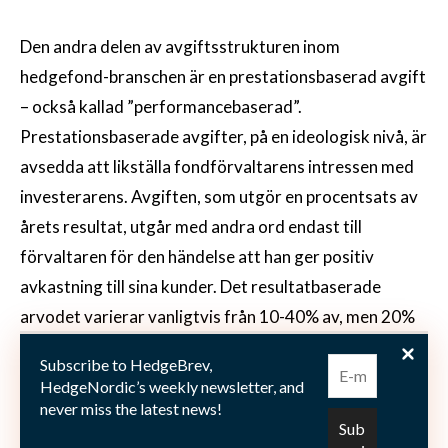
Den andra delen av avgiftsstrukturen inom
hedgefond-branschen är en prestationsbaserad avgift
– också kallad ”performancebaserad”.
Prestationsbaserade avgifter, på en ideologisk nivå, är
avsedda att likställa fondförvaltarens intressen med
investerarens. Avgiften, som utgör en procentsats av
årets resultat, utgår med andra ord endast till
förvaltaren för den händelse att han ger positiv
avkastning till sina kunder. Det resultatbaserade
arvodet varierar vanligtvis från 10-40% av, men 20%
verkar vara den accepterade normen industrin. Ofta
Subscribe to HedgeBrev,
betalas detta ut till anställda och chefer inom
HedgeNordic’s weekly newsletter, and
fondbolagen i form av bonus, som ett sätt att belöna
never miss the latest news!
positivt resultat åt sina kunder. Med andra ord, om en