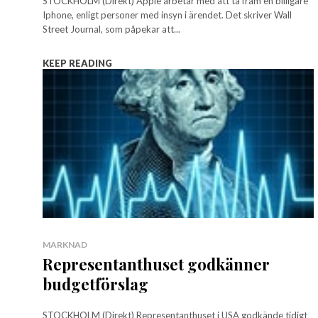
STOCKHOLM (Direkt) Apple arbetar med att ta fram en billigare
Iphone, enligt personer med insyn i ärendet. Det skriver Wall
Street Journal, som påpekar att...
KEEP READING
MARKNAD
Representanthuset godkänner
budgetförslag
STOCKHOLM (Direkt) Representanthuset i USA godkände tidigt