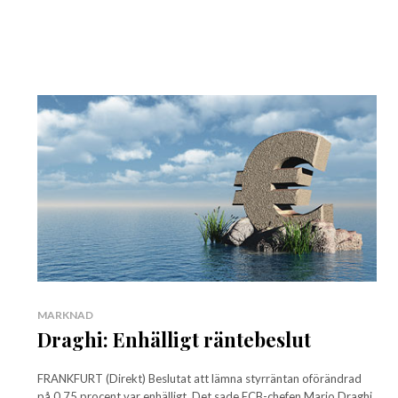
MARKNAD
Draghi: Enhälligt räntebeslut
FRANKFURT (Direkt) Beslutat att lämna styrräntan oförändrad
på 0,75 procent var enhälligt. Det sade ECB-chefen Mario Draghi