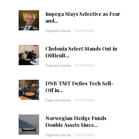
Impega Stays Selective as Fear
and...
Eugeniu Guzun
-
06/08/2026
Chelonia Select Stands Out in
Difficult...
Eugeniu Guzun
-
05/08/2026
DNB TMT Defies Tech Sell-
Off in...
Eugeniu Guzun
-
30/07/2026
Norwegian Hedge Funds
Double Assets Since...
Eugeniu Guzun
-
28/07/2026