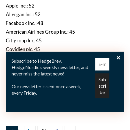
Apple Inc.: 52
Allergan Inc.: 52
Facebook Inc.: 48
American Airlines Group Inc.: 45
Citigroup Inc. 45
Covidien plc. 45
Valeant Pharmaceuticals: 40
Subscribe to HedgeBrev,
Baidu Inc.: 38
HedgeNordic’s weekly newsletter, and
never miss the latest news!
Ally Financial Inc. 37
Our newsletter is sent once a week,
every Friday.
Bild: (c) kentoh—shutterstock.com