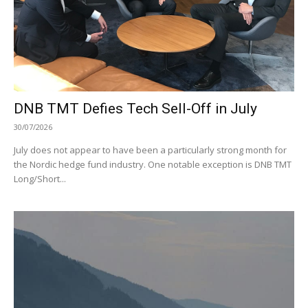
DNB TMT Defies Tech Sell-Off in July
30/07/2026
July does not appear to have been a particularly strong month for
the Nordic hedge fund industry. One notable exception is DNB TMT
Long/Short...