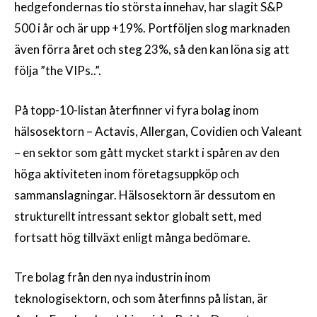
hedgefondernas tio största innehav, har slagit S&P
500 i år och är upp +19%. Portföljen slog marknaden
även förra året och steg 23%, så den kan löna sig att
följa ”the VIPs..”.
På topp-10-listan återfinner vi fyra bolag inom
hälsosektorn – Actavis, Allergan, Covidien och Valeant
– en sektor som gått mycket starkt i spåren av den
höga aktiviteten inom företagsuppköp och
sammanslagningar. Hälsosektorn är dessutom en
strukturellt intressant sektor globalt sett, med
fortsatt hög tillväxt enligt många bedömare.
Tre bolag från den nya industrin inom
teknologisektorn, och som återfinns på listan, är