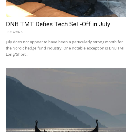
DNB TMT Defies Tech Sell-Off in July
30/07/2026
July does not appear to have been a particularly strong month for
the Nordic hedge fund industry. One notable exception is DNB TMT
Long/Short...