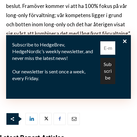
beslut. Framöver kommer vi att ha 100% fokus på vår
long-only förvaltning; vår kompetens ligger i grund
och botten inom long-only och det har återigen visat
sig svårt att kombinera det med lång/kort förvaltning”.
Subscribe to HedgeBrev,
CB Fonders målsättning är att fonden likvideras per
HedgeNordic’s weekly newsletter, and
never miss the latest news!
den sista mars med utbetalning av likvid den 9 april.
Our newsletter is sent once a week,
every Friday.
Bild: (c) 18percentgrey—shutterstock.com