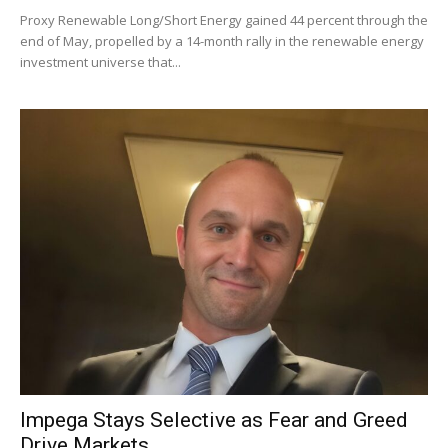
Proxy Renewable Long/Short Energy gained 44 percent through the
end of May, propelled by a 14-month rally in the renewable energy
investment universe that...
Impega Stays Selective as Fear and Greed
Drive Markets