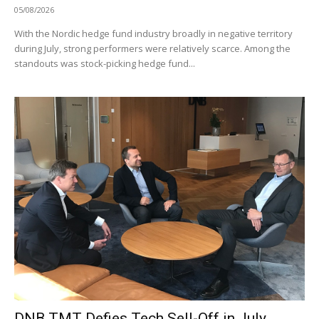
05/08/2026
With the Nordic hedge fund industry broadly in negative territory
during July, strong performers were relatively scarce. Among the
standouts was stock-picking hedge fund...
DNB TMT Defies Tech Sell-Off in July