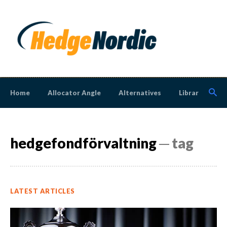
Home
Allocator Angle
Alternatives
Library
N
hedgefondförvaltning
─ tag
LATEST ARTICLES