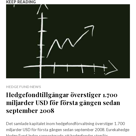
KEEP READING
HEDGE FUND NEWS
Hedgefondtillgångar överstiger 1.700
miljarder USD för första gången sedan
september 2008
Det samlade kapitalet inom hedgefondförvaltning överstiger 1.700
miljarder USD för första gången sedan september 2008. Eurekahedge
Hedge Fund Index rapporterade att hedgefonder steg för...