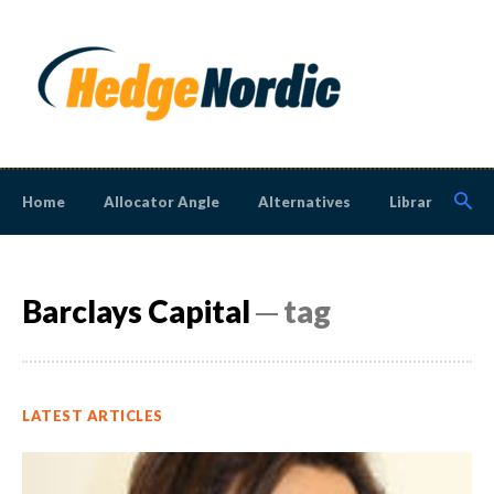
Home
Allocator Angle
Alternatives
Library
N
Barclays Capital
─ tag
LATEST ARTICLES