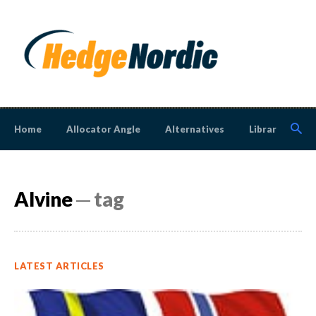
Home
Allocator Angle
Alternatives
Library
N
Alvine
─ tag
LATEST ARTICLES