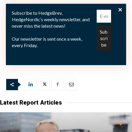
– Jag ser fram emot att börja på Monyx och bli en del i
Subscribe to HedgeBrev,
det dynamiska och snabbfotade förvaltningsteamet,
HedgeNordic’s weekly newsletter, and
never miss the latest news!
säger Stefan Pari.
Our newsletter is sent once a week,
every Friday.
Bild: (c) YanLev—shutterstock.com
Latest Report Articles