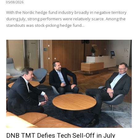
05/08/2026
With the Nordic hedge fund industry broadly in negative territory
during July, strong performers were relatively scarce. Among the
standouts was stock-picking hedge fund...
DNB TMT Defies Tech Sell-Off in July