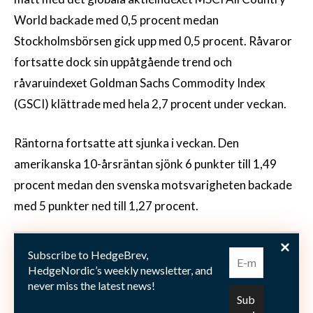
World backade med 0,5 procent medan
Stockholmsbörsen gick upp med 0,5 procent. Råvaror
fortsatte dock sin uppåtgående trend och
råvaruindexet Goldman Sachs Commodity Index
(GSCI) klättrade med hela 2,7 procent under veckan.
Räntorna fortsatte att sjunka i veckan. Den
amerikanska 10-årsräntan sjönk 6 punkter till 1,49
procent medan den svenska motsvarigheten backade
med 5 punkter ned till 1,27 procent.
På valutamarknaden fortsatte de senaste veckornas
Subscribe to HedgeBrev,
trend med dollarförstärkning och euroförsvagning
HedgeNordic’s weekly newsletter, and
never miss the latest news!
mot svenska kronan. Dollarn stärktes 0,2 procent till
7,03 kronor medan euron försvagades med 0,2