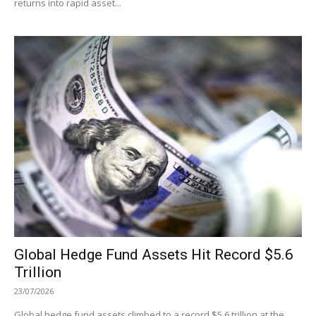
returns into rapid asset...
Global Hedge Fund Assets Hit Record $5.6
Trillion
23/07/2026
Global hedge fund assets climbed to a record $5.6 trillion at the