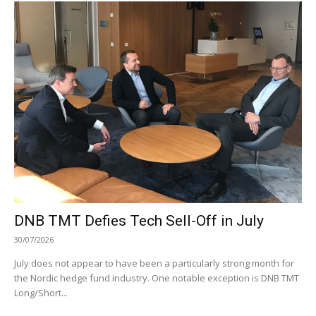
DNB TMT Defies Tech Sell-Off in July
30/07/2026
July does not appear to have been a particularly strong month for
the Nordic hedge fund industry. One notable exception is DNB TMT
Long/Short...