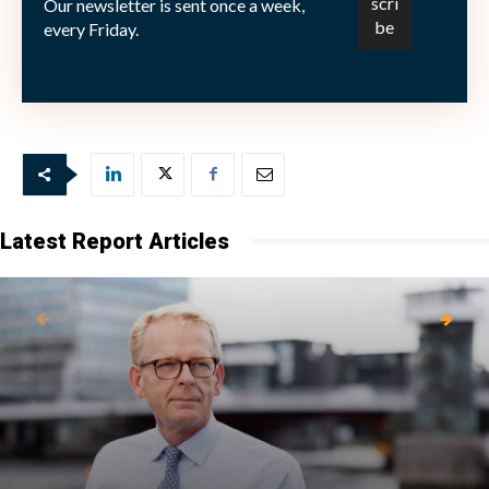
Our newsletter is sent once a week,
procent till 8,61 kronor.
every Friday.
Bild: (c) shutterstock—archerix
Latest Report Articles