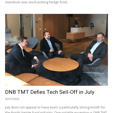
standouts was stock-picking hedge fund...
DNB TMT Defies Tech Sell-Off in July
30/07/2026
July does not appear to have been a particularly strong month for
the Nordic hedge fund industry. One notable exception is DNB TMT