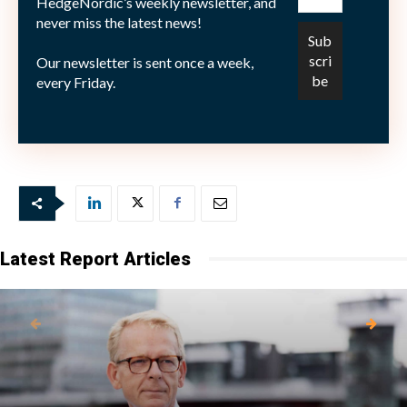
rapport för det andra kvartalet väntas den 26 juli.
HedgeNordic’s weekly newsletter, and
never miss the latest news!
Yahoo rapporterar efter den amerikanska
Our newsletter is sent once a week,
börsstängningen på tisdagskvällen den 17 juli.
every Friday.
Bild: (c) r.classen—Fotolia.com
Latest Report Articles