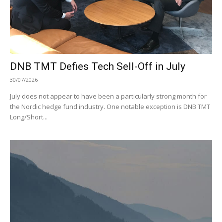
DNB TMT Defies Tech Sell-Off in July
30/07/2026
July does not appear to have been a particularly strong month for
the Nordic hedge fund industry. One notable exception is DNB TMT
Long/Short...