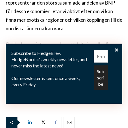
representerar den största samlade andelen av BNP
för dessa ekonomier, letar vi aktivt efter om vi kan
finna mer exotiska regioner och vilken kopplingen till de
nordiska länderna kan vara.
Skulle du vara intresserad av att delta i en eller flera av
kommande teman inom ”In Focus-serien”, för att bidra
Subscribe to HedgeBrev,
HedgeNordic’s weekly newsletter, and
med innehåll, som annonsör eller sponsor, vänligen
never miss the latest news!
kontakta oss på:
themes@hedgenordic.com
.
Our newsletter is sent once a week,
every Friday.