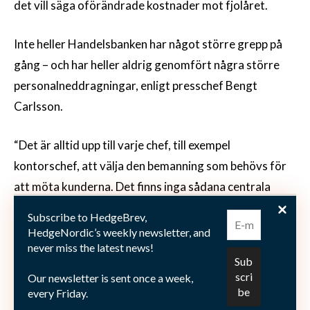
det vill säga oförändrade kostnader mot fjolåret.
Inte heller Handelsbanken har något större grepp på
gång – och har heller aldrig genomfört några större
personalneddragningar, enligt presschef Bengt
Carlsson.
“Det är alltid upp till varje chef, till exempel
kontorschef, att välja den bemanning som behövs för
att möta kunderna. Det finns inga sådana centrala
direktiv. Samtidigt är ett av bankens mål att ha högre
Subscribe to HedgeBrev,
lönsamhet än konkurrenterna och nöjdast kunder så
HedgeNordic’s weekly newsletter, and
never miss the latest news!
det är en avvägning mellan att driva verksamheten så
ekonomiskt som möjligt, men ändå så att kunderna är
Our newsletter is sent once a week,
nöjda”, säger Bengt Carlsson.
every Friday.