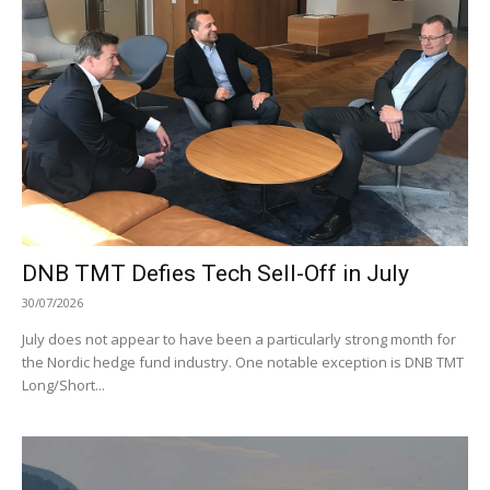
DNB TMT Defies Tech Sell-Off in July
30/07/2026
July does not appear to have been a particularly strong month for
the Nordic hedge fund industry. One notable exception is DNB TMT
Long/Short...