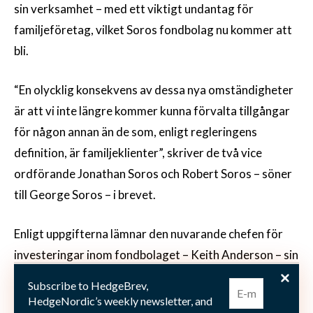
sin verksamhet – med ett viktigt undantag för
familjeföretag, vilket Soros fondbolag nu kommer att
bli.
“En olycklig konsekvens av dessa nya omständigheter
är att vi inte längre kommer kunna förvalta tillgångar
för någon annan än de som, enligt regleringens
definition, är familjeklienter”, skriver de två vice
ordförande Jonathan Soros och Robert Soros – söner
till George Soros – i brevet.
Enligt uppgifterna lämnar den nuvarande chefen för
investeringar inom fondbolaget – Keith Anderson – sin
tjänst i samband med förändringen.
Subscribe to HedgeBrev,
HedgeNordic’s weekly newsletter, and