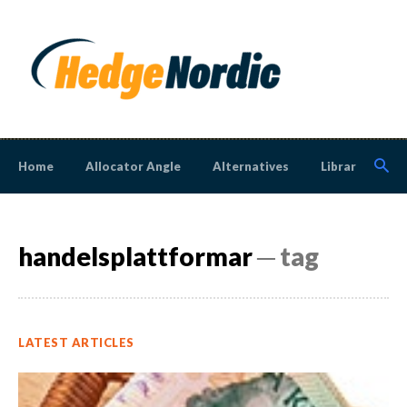
Home
Allocator Angle
Alternatives
Library
N
handelsplattformar
─ tag
LATEST ARTICLES