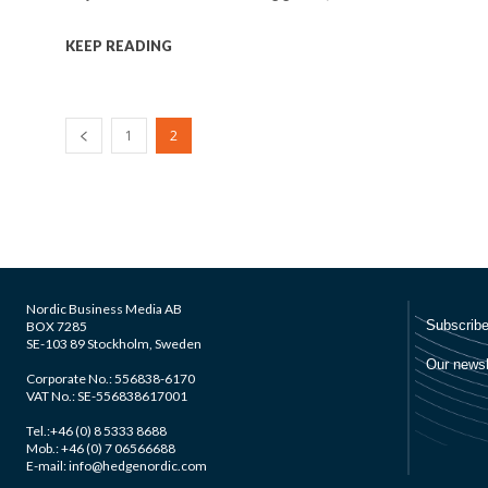
KEEP READING
1
2
Nordic Business Media AB
BOX 7285
SE-103 89 Stockholm, Sweden
Corporate No.: 556838-6170
VAT No.: SE-556838617001
Tel.:+46 (0) 8 5333 8688
Mob.: +46 (0) 7 06566688
E-mail: info@hedgenordic.com