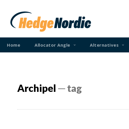
Home
Allocator Angle
Alternatives
Archipel
─ tag