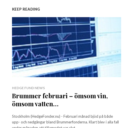
KEEP READING
HEDGE FUND NEWS
Brummer februari – ömsom vin,
ömsom vatten…
Stockholm (HedgeFonder.nu) - Februari månad bjöd på både
upp- och nedgångar bland Brummerfonderna. Klart blev i alla fall
under månaden att tålamodet var slut...