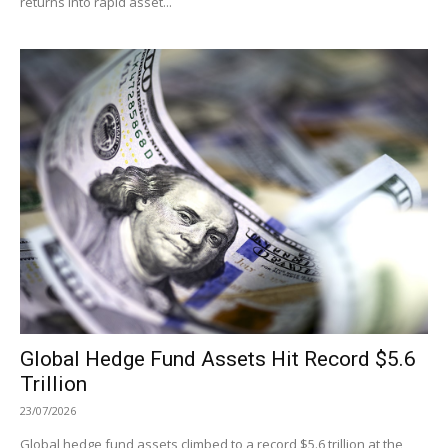
returns into rapid asset...
Global Hedge Fund Assets Hit Record $5.6
Trillion
23/07/2026
Global hedge fund assets climbed to a record $5.6 trillion at the