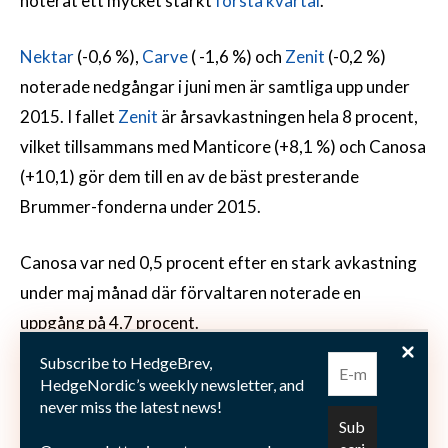
noterat ett mycket starkt
första kvartal
.
Nektar
(-0,6 %),
Carve
( -1,6 %) och
Zenit
(-0,2 %)
noterade nedgångar i juni men är samtliga upp under
2015. I fallet
Zenit
är årsavkastningen hela 8 procent,
vilket tillsammans med Manticore (+8,1 %) och Canosa
(+10,1) gör dem till en av de bäst presterande
Brummer-fonderna under 2015.
Canosa var ned 0,5 procent efter en stark avkastning
under maj månad där förvaltaren noterade en
uppgång på 4,7 procent.
Subscribe to HedgeBrev,
Observatory, den Londonbaserade hedgefonden med
HedgeNordic’s weekly newsletter, and
never miss the latest news!
fokus på kreditmarknaden, hade en svag månad och
var ned 1,2 procent, därmed är årsavkastningen