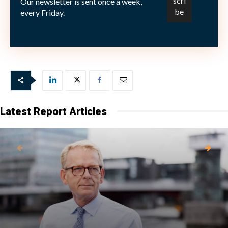
Our newsletter is sent once a week,
blygsamma 1,4 procent.
every Friday.
Bild: (c) Gina-Sanders—Fotolia.com
Latest Report Articles