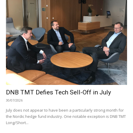
DNB TMT Defies Tech Sell-Off in July
30/07/2026
July does not appear to have been a particularly strong month for
the Nordic hedge fund industry. One notable exception is DNB TMT
Long/Short...