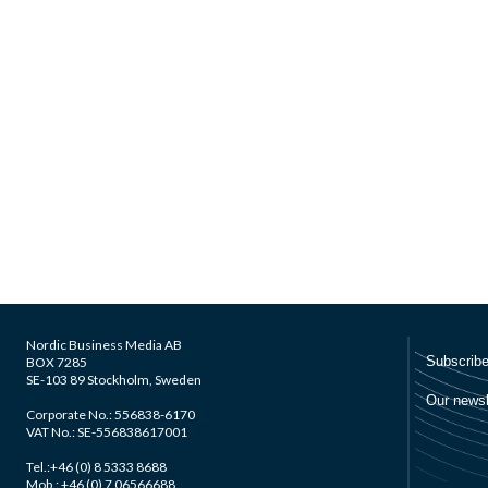
Nordic Business Media AB
BOX 7285
SE-103 89 Stockholm, Sweden
Corporate No.: 556838-6170
VAT No.: SE-556838617001
Tel.:+46 (0) 8 5333 8688
Mob.: +46 (0) 7 06566688