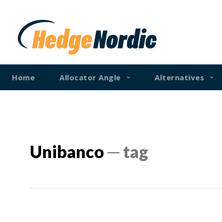
Home
Allocator Angle
Alternatives
Unibanco
─ tag