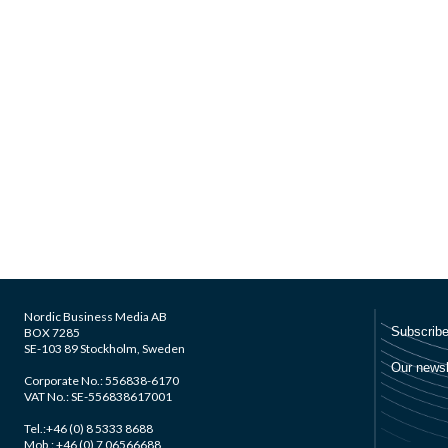
Nordic Business Media AB
BOX 7285
SE-103 89 Stockholm, Sweden
Corporate No.: 556838-6170
VAT No.: SE-556838617001
Tel.:+46 (0) 8 5333 8688
Mob.: +46 (0) 7 06566688