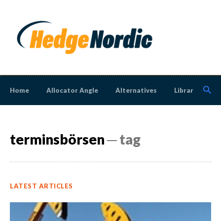
Home
Allocator Angle
Alternatives
Library
N
terminsbörsen
─ tag
LATEST ARTICLES