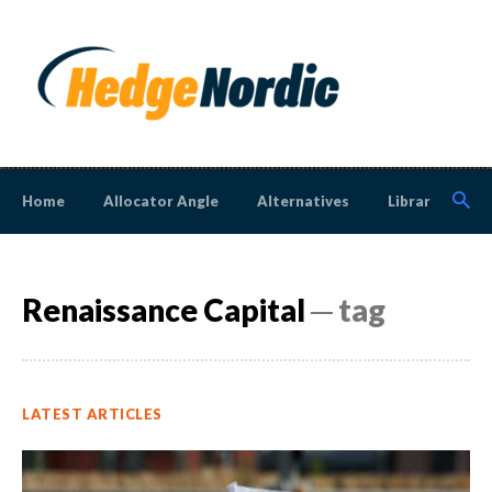
Home
Allocator Angle
Alternatives
Library
N
Renaissance Capital
─ tag
LATEST ARTICLES