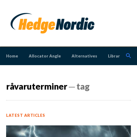
Home
Allocator Angle
Alternatives
Library
N
råvaruterminer
─ tag
LATEST ARTICLES