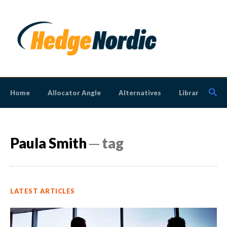
Home
Allocator Angle
Alternatives
Library
N
Paula Smith
─ tag
LATEST ARTICLES