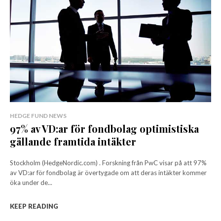
HEDGE FUND NEWS
97% av VD:ar för fondbolag optimistiska
gällande framtida intäkter
Stockholm (HedgeNordic.com) . Forskning från PwC visar på att 97%
av VD:ar för fondbolag är övertygade om att deras intäkter kommer
öka under de...
KEEP READING