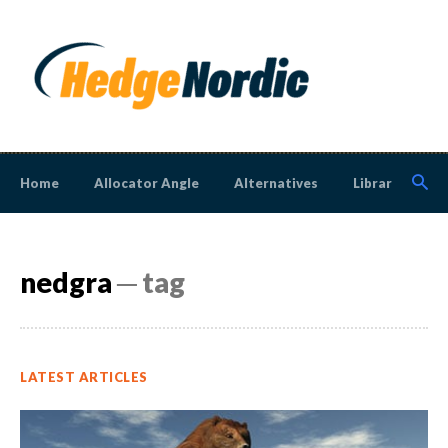
Home
Allocator Angle
Alternatives
Library
N
nedgra
─ tag
LATEST ARTICLES