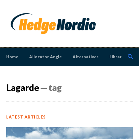
Home
Allocator Angle
Alternatives
Library
N
Lagarde
─ tag
LATEST ARTICLES