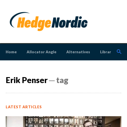
Home
Allocator Angle
Alternatives
Library
N
Erik Penser
─ tag
LATEST ARTICLES