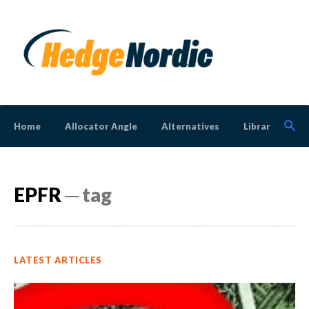
Home
Allocator Angle
Alternatives
Library
N
EPFR
─ tag
LATEST ARTICLES