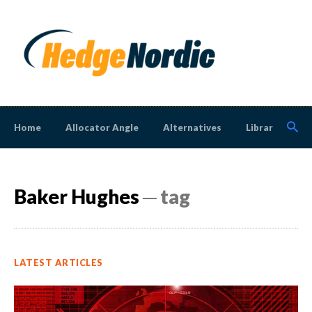
Home
Allocator Angle
Alternatives
Library
N
Baker Hughes
─ tag
LATEST ARTICLES