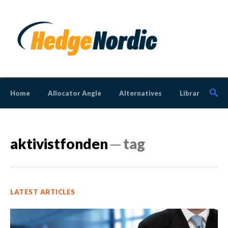
Home
Allocator Angle
Alternatives
Library
N
aktivistfonden
─ tag
LATEST ARTICLES